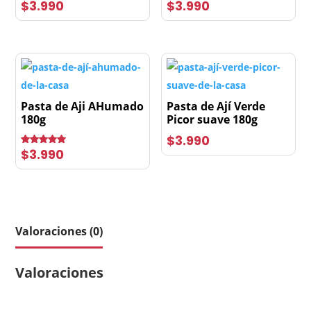
$
3.990
$
3.990
Pasta de Aji AHumado
Pasta de Ají Verde
180g
Picor suave 180g
$
3.990
$
3.990
Valorado
con
5.00
de 5
Valoraciones (0)
Valoraciones