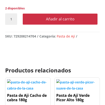
2 disponibles
Pasta
Añadir al carrito
de
Aji
Rocoto
SKU:
729208214704
Categoría:
Pasta de Ají
180g
cantidad
Productos relacionados
Pasta de Aji Cacho de
Pasta de Ají Verde
cabra 180g
Picor Alto 180g