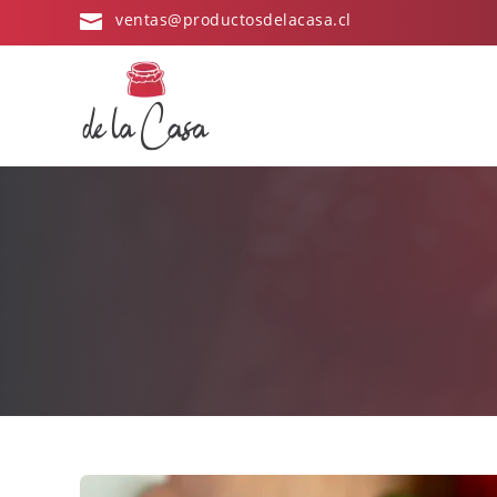
ventas@productosdelacasa.cl
