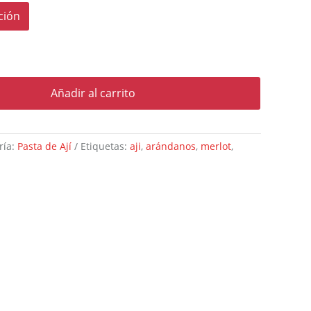
ción
Añadir al carrito
ría:
Pasta de Ají
Etiquetas:
aji
,
arándanos
,
merlot
,