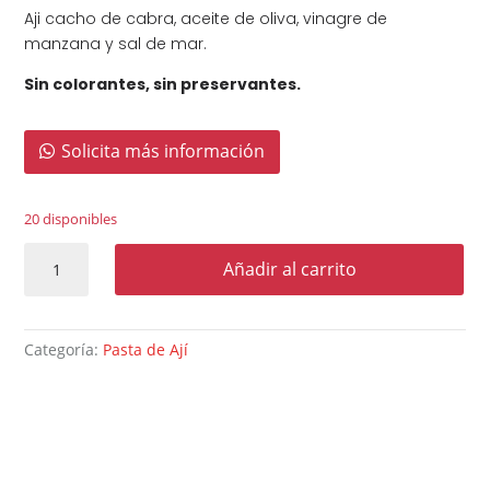
Aji cacho de cabra, aceite de oliva, vinagre de
manzana y sal de mar.
Sin colorantes, sin preservantes.
Solicita más información
20 disponibles
Pasta
Añadir al carrito
de
Aji
Cacho
Categoría:
Pasta de Ají
de
cabra
180g
cantidad