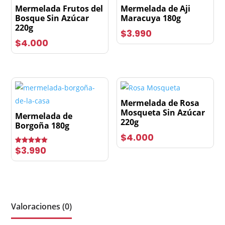
Mermelada Frutos del
Mermelada de Aji
Bosque Sin Azúcar
Maracuya 180g
220g
$
3.990
$
4.000
Mermelada de Rosa
Mosqueta Sin Azúcar
Mermelada de
220g
Borgoña 180g
$
4.000
$
3.990
Valorado
con
5.00
de 5
Valoraciones (0)