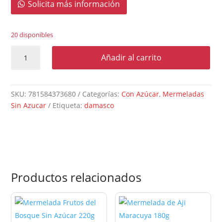
Solicita más información
20 disponibles
Mermelada
Añadir al carrito
de
Durazno
400g
SKU:
781584373680
Categorías:
Con Azúcar
,
Mermeladas
cantidad
Sin Azucar
Etiqueta:
damasco
Productos relacionados